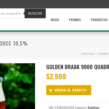
da
BUSCAR
os
INICIO
PROMOS
PRODUCTOS
330CC 10,5%
PORTADA
»
PRODUC
GULDEN DRAAK 9000 QUADR
$
2.900
AÑADIR AL CARRITO
SKU:
5411663002846
Categoría:
Botellines