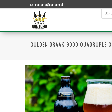
contacto@quetomo.cl
Búsque
de
product
GULDEN DRAAK 9000 QUADRUPLE 